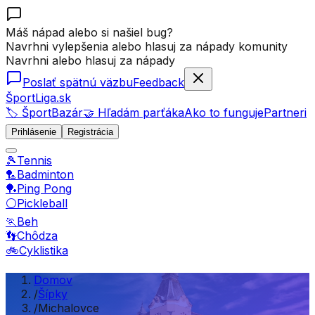
Máš nápad alebo si našiel bug?
Navrhni vylepšenia alebo hlasuj za nápady komunity
Navrhni alebo hlasuj za nápady
Poslať spätnú väzbu
Feedback
ŠportLiga.sk
🏷️ ŠportBazár
🤝 Hľadám parťáka
Ako to funguje
Partneri
Prihlásenie
Registrácia
🎾
Tennis
🏸
Badminton
🏓
Ping Pong
⚪
Pickleball
🏃
Beh
👣
Chôdza
🚲
Cyklistika
Domov
/
Šípky
/
Michalovce