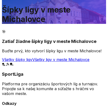
Šípky ligy v meste
Michalovce
🎯
Zatiaľ žiadne
šípky
ligy v meste
Michalovce
Buďte prvý, kto vytvorí
šípky
ligu v meste
Michalovce
!
Všetky
šípky
ligy
Všetky ligy v meste
Michalovce
🏸
🎾
🏓
SportLiga
Platforma pre organizáciu športových líg a turnajov.
Pripojte sa k našej komunite a súťažte s hráčmi vo
vašom meste.
Odkazy