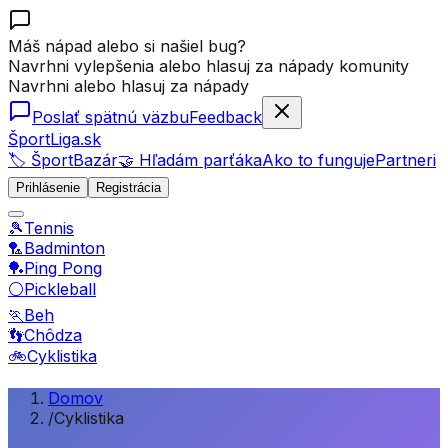
Máš nápad alebo si našiel bug?
Navrhni vylepšenia alebo hlasuj za nápady komunity
Navrhni alebo hlasuj za nápady
Poslať spätnú väzbu
Feedback
ŠportLiga.sk
🏷️ ŠportBazár
🤝 Hľadám parťáka
Ako to funguje
Partneri
Prihlásenie
Registrácia
🎾
Tennis
🏸
Badminton
🏓
Ping Pong
⚪
Pickleball
🏃
Beh
👣
Chôdza
🚲
Cyklistika
Domov
/
Cyklistika