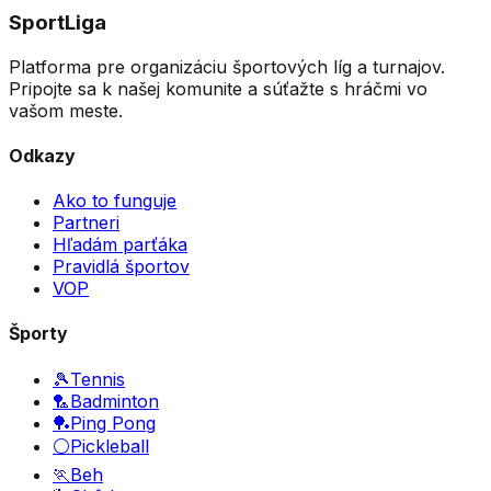
SportLiga
Platforma pre organizáciu športových líg a turnajov.
Pripojte sa k našej komunite a súťažte s hráčmi vo
vašom meste.
Odkazy
Ako to funguje
Partneri
Hľadám parťáka
Pravidlá športov
VOP
Športy
🎾
Tennis
🏸
Badminton
🏓
Ping Pong
⚪
Pickleball
🏃
Beh