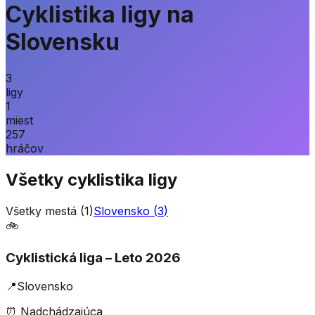
Cyklistika ligy na
Slovensku
3
ligy
1
miest
257
hráčov
Všetky
cyklistika
ligy
Všetky mestá (
1
)
Slovensko
(
3
)
🚲
Cyklistická liga – Leto 2026
📍
Slovensko
⏰
Nadchádzajúca