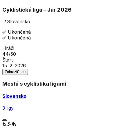
Cyklistická liga – Jar 2026
📍
Slovensko
✅
Ukončená
✅
Ukončená
Hráči
44
/
50
Štart
15. 2. 2026
Zobraziť ligu
Mestá s
cyklistika
ligami
Slovensko
3
ligy
→
🏸
🎾
🏓