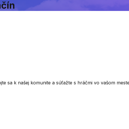
nčín
ojte sa k našej komunite a súťažte s hráčmi vo vašom meste