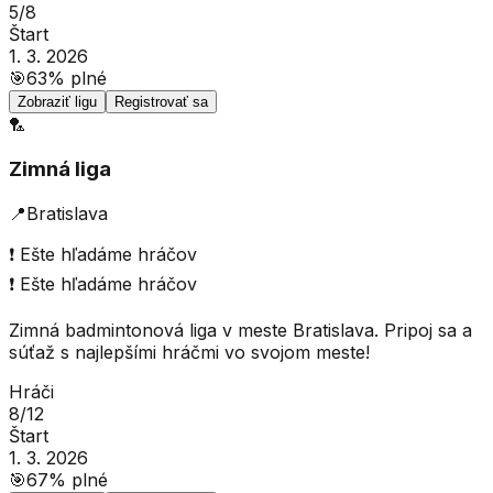
5
/
8
Štart
1. 3. 2026
🎯
63
% plné
Zobraziť ligu
Registrovať sa
🏸
Zimná liga
📍
Bratislava
❗
Ešte hľadáme hráčov
❗
Ešte hľadáme hráčov
Zimná badmintonová liga v meste Bratislava. Pripoj sa a
súťaž s najlepšími hráčmi vo svojom meste!
Hráči
8
/
12
Štart
1. 3. 2026
🎯
67
% plné