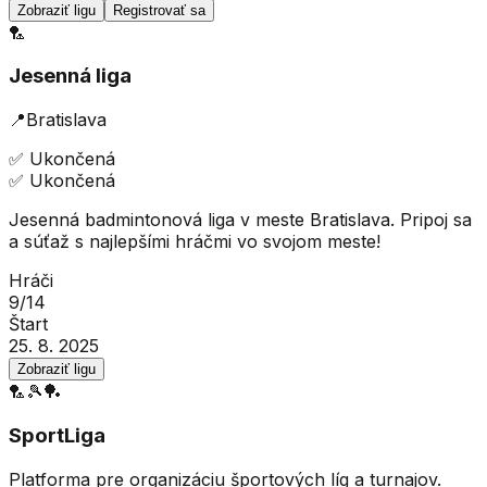
Zobraziť ligu
Registrovať sa
🏸
Jesenná liga
📍
Bratislava
✅
Ukončená
✅
Ukončená
Jesenná badmintonová liga v meste Bratislava. Pripoj sa
a súťaž s najlepšími hráčmi vo svojom meste!
Hráči
9
/
14
Štart
25. 8. 2025
Zobraziť ligu
🏸
🎾
🏓
SportLiga
Platforma pre organizáciu športových líg a turnajov.