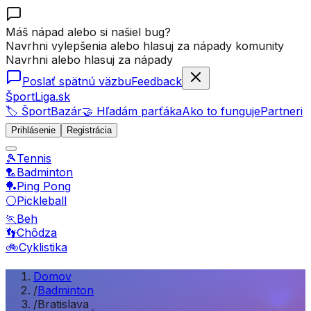
Máš nápad alebo si našiel bug?
Navrhni vylepšenia alebo hlasuj za nápady komunity
Navrhni alebo hlasuj za nápady
Poslať spätnú väzbu
Feedback
ŠportLiga.sk
🏷️ ŠportBazár
🤝 Hľadám parťáka
Ako to funguje
Partneri
Prihlásenie
Registrácia
🎾
Tennis
🏸
Badminton
🏓
Ping Pong
⚪
Pickleball
🏃
Beh
👣
Chôdza
🚲
Cyklistika
Domov
/
Badminton
/
Bratislava