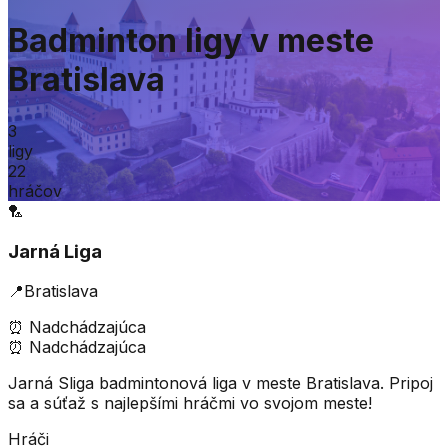
Badminton ligy v meste
Bratislava
3
ligy
22
hráčov
🏸
Jarná Liga
📍
Bratislava
⏰
Nadchádzajúca
⏰
Nadchádzajúca
Jarná Sliga badmintonová liga v meste Bratislava. Pripoj
sa a súťaž s najlepšími hráčmi vo svojom meste!
Hráči