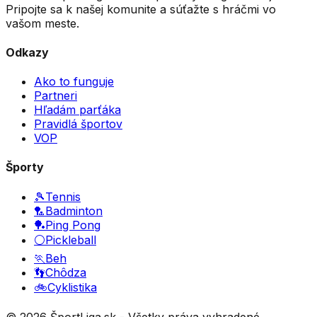
Pripojte sa k našej komunite a súťažte s hráčmi vo
vašom meste.
Odkazy
Ako to funguje
Partneri
Hľadám parťáka
Pravidlá športov
VOP
Športy
🎾
Tennis
🏸
Badminton
🏓
Ping Pong
⚪
Pickleball
🏃
Beh
👣
Chôdza
🚲
Cyklistika
©
2026
ŠportLiga.sk - Všetky práva vyhradené.