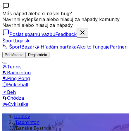
Máš nápad alebo si našiel bug?
Navrhni vylepšenia alebo hlasuj za nápady komunity
Navrhni alebo hlasuj za nápady
Poslať spätnú väzbu
Feedback
ŠportLiga.sk
🏷️ ŠportBazár
🤝 Hľadám parťáka
Ako to funguje
Partneri
Prihlásenie
Registrácia
🎾
Tennis
🏸
Badminton
🏓
Ping Pong
⚪
Pickleball
🏃
Beh
👣
Chôdza
🚲
Cyklistika
Domov
/
Badminton
/
Banská Bystrica