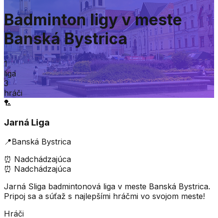
Badminton ligy v meste
Banská Bystrica
1
liga
3
hráči
🏸
Jarná Liga
📍
Banská Bystrica
⏰
Nadchádzajúca
⏰
Nadchádzajúca
Jarná Sliga badmintonová liga v meste Banská Bystrica.
Pripoj sa a súťaž s najlepšími hráčmi vo svojom meste!
Hráči