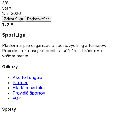
3
/
8
Štart
1. 3. 2026
Zobraziť ligu
Registrovať sa
🏸
🎾
🏓
SportLiga
Platforma pre organizáciu športových líg a turnajov.
Pripojte sa k našej komunite a súťažte s hráčmi vo
vašom meste.
Odkazy
Ako to funguje
Partneri
Hľadám parťáka
Pravidlá športov
VOP
Športy