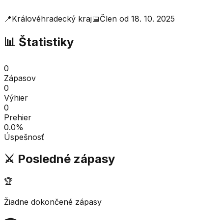
📍
Královéhradecký kraj
📅
Člen od
18. 10. 2025
📊 Štatistiky
0
Zápasov
0
Výhier
0
Prehier
0.0
%
Úspešnosť
⚔️ Posledné zápasy
🏆
Žiadne dokončené zápasy