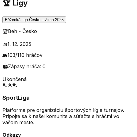
🏆 Ligy
Běžecká liga Česko – Zima 2025
🏆
Beh
-
Česko
📅
1. 12. 2025
👥
103
/
110
hráčov
🏟️
Zápasy hráča:
0
Ukončená
🏸
🎾
🏓
SportLiga
Platforma pre organizáciu športových líg a turnajov.
Pripojte sa k našej komunite a súťažte s hráčmi vo
vašom meste.
Odkazy