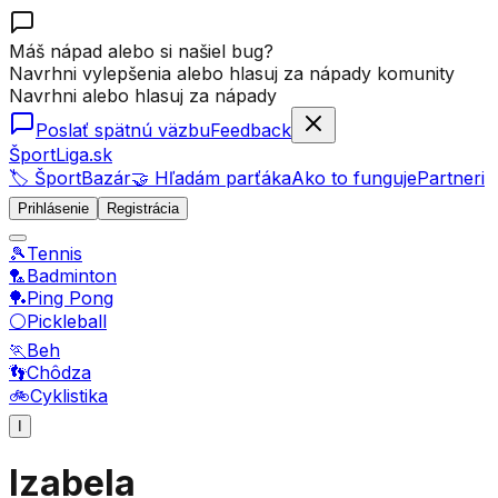
Máš nápad alebo si našiel bug?
Navrhni vylepšenia alebo hlasuj za nápady komunity
Navrhni alebo hlasuj za nápady
Poslať spätnú väzbu
Feedback
ŠportLiga.sk
🏷️ ŠportBazár
🤝 Hľadám parťáka
Ako to funguje
Partneri
Prihlásenie
Registrácia
🎾
Tennis
🏸
Badminton
🏓
Ping Pong
⚪
Pickleball
🏃
Beh
👣
Chôdza
🚲
Cyklistika
I
Izabela