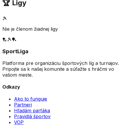
🏆 Ligy
🎾
Nie je členom žiadnej ligy
🏸
🎾
🏓
SportLiga
Platforma pre organizáciu športových líg a turnajov.
Pripojte sa k našej komunite a súťažte s hráčmi vo
vašom meste.
Odkazy
Ako to funguje
Partneri
Hľadám parťáka
Pravidlá športov
VOP