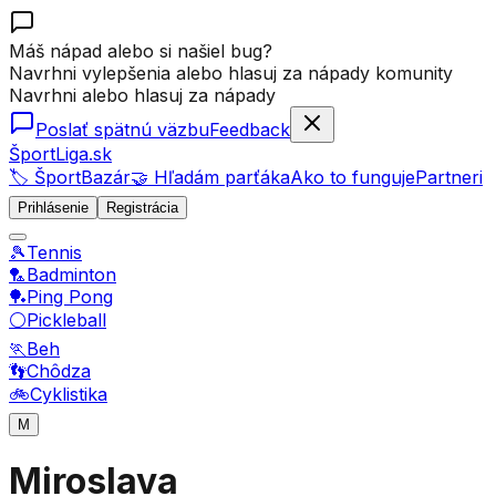
Máš nápad alebo si našiel bug?
Navrhni vylepšenia alebo hlasuj za nápady komunity
Navrhni alebo hlasuj za nápady
Poslať spätnú väzbu
Feedback
ŠportLiga.sk
🏷️ ŠportBazár
🤝 Hľadám parťáka
Ako to funguje
Partneri
Prihlásenie
Registrácia
🎾
Tennis
🏸
Badminton
🏓
Ping Pong
⚪
Pickleball
🏃
Beh
👣
Chôdza
🚲
Cyklistika
M
Miroslava