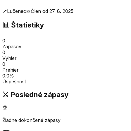
📍
Lučenec
📅
Člen od
27. 8. 2025
📊 Štatistiky
0
Zápasov
0
Výhier
0
Prehier
0.0
%
Úspešnosť
⚔️ Posledné zápasy
🏆
Žiadne dokončené zápasy