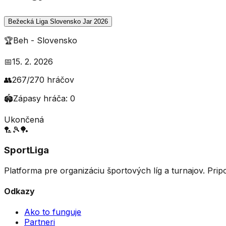
Bežecká Liga Slovensko Jar 2026
🏆
Beh
-
Slovensko
📅
15. 2. 2026
👥
267
/
270
hráčov
🏟️
Zápasy hráča:
0
Ukončená
🏸
🎾
🏓
SportLiga
Platforma pre organizáciu športových líg a turnajov. Prip
Odkazy
Ako to funguje
Partneri