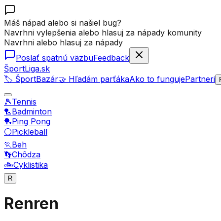
Máš nápad alebo si našiel bug?
Navrhni vylepšenia alebo hlasuj za nápady komunity
Navrhni alebo hlasuj za nápady
Poslať spätnú väzbu
Feedback
ŠportLiga.sk
🏷️ ŠportBazár
🤝 Hľadám parťáka
Ako to funguje
Partneri
🎾
Tennis
🏸
Badminton
🏓
Ping Pong
⚪
Pickleball
🏃
Beh
👣
Chôdza
🚲
Cyklistika
R
Renren