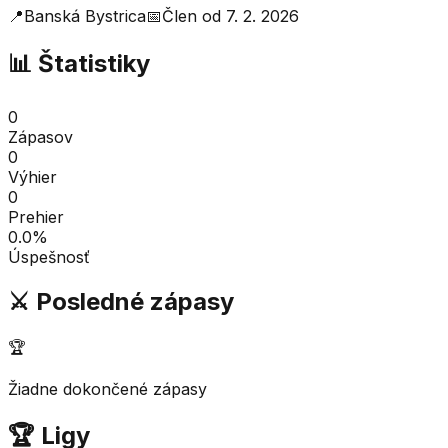
📍
Banská Bystrica
📅
Člen od
7. 2. 2026
📊 Štatistiky
0
Zápasov
0
Výhier
0
Prehier
0.0
%
Úspešnosť
⚔️ Posledné zápasy
🏆
Žiadne dokončené zápasy
🏆 Ligy