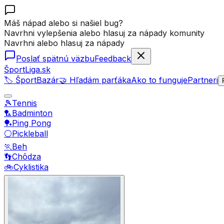
Máš nápad alebo si našiel bug?
Navrhni vylepšenia alebo hlasuj za nápady komunity
Navrhni alebo hlasuj za nápady
Poslať spätnú väzbu
Feedback
ŠportLiga.sk
🏷️ ŠportBazár
🤝 Hľadám parťáka
Ako to funguje
Partneri
🎾
Tennis
🏸
Badminton
🏓
Ping Pong
⚪
Pickleball
🏃
Beh
👣
Chôdza
🚲
Cyklistika