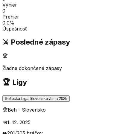
Výhier
0
Prehier
0.0
%
Úspešnosť
⚔️ Posledné zápasy
🏆
Žiadne dokončené zápasy
🏆 Ligy
Bežecká Liga Slovensko Zima 2025
🏆
Beh
-
Slovensko
📅
1. 12. 2025
👥
201
/
205
hráčov