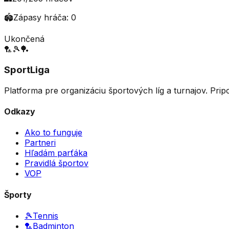
🏟️
Zápasy hráča:
0
Ukončená
🏸
🎾
🏓
SportLiga
Platforma pre organizáciu športových líg a turnajov. Prip
Odkazy
Ako to funguje
Partneri
Hľadám parťáka
Pravidlá športov
VOP
Športy
🎾
Tennis
🏸
Badminton