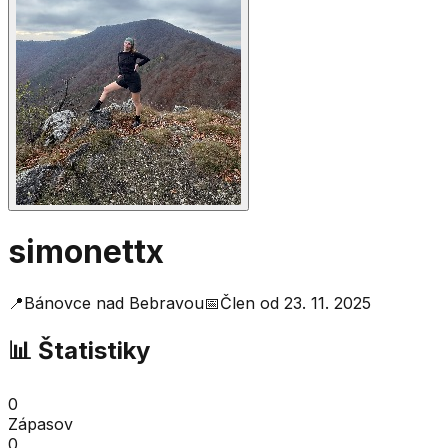
simonettx
📍
Bánovce nad Bebravou
📅
Člen od
23. 11. 2025
📊 Štatistiky
0
Zápasov
0