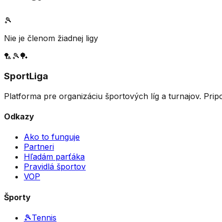
🎾
Nie je členom žiadnej ligy
🏸
🎾
🏓
SportLiga
Platforma pre organizáciu športových líg a turnajov. Prip
Odkazy
Ako to funguje
Partneri
Hľadám parťáka
Pravidlá športov
VOP
Športy
🎾
Tennis