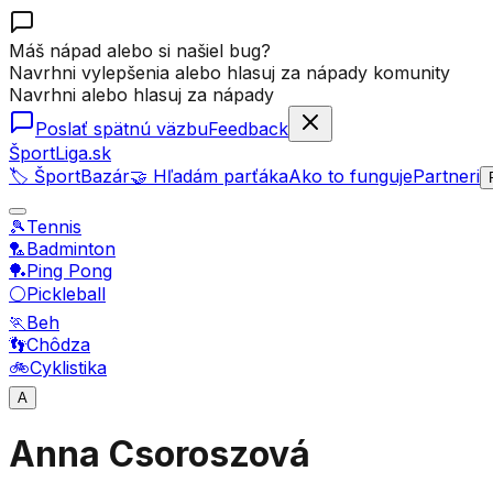
Máš nápad alebo si našiel bug?
Navrhni vylepšenia alebo hlasuj za nápady komunity
Navrhni alebo hlasuj za nápady
Poslať spätnú väzbu
Feedback
ŠportLiga.sk
🏷️ ŠportBazár
🤝 Hľadám parťáka
Ako to funguje
Partneri
🎾
Tennis
🏸
Badminton
🏓
Ping Pong
⚪
Pickleball
🏃
Beh
👣
Chôdza
🚲
Cyklistika
A
Anna Csoroszová