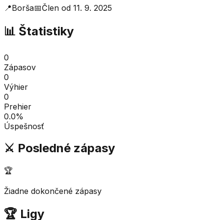
📍
Borša
📅
Člen od
11. 9. 2025
📊 Štatistiky
0
Zápasov
0
Výhier
0
Prehier
0.0
%
Úspešnosť
⚔️ Posledné zápasy
🏆
Žiadne dokončené zápasy
🏆 Ligy