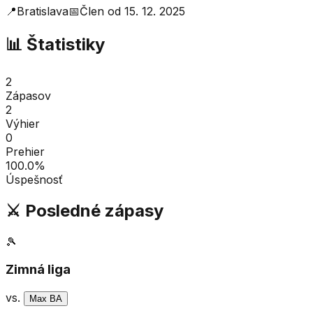
📍
Bratislava
📅
Člen od
15. 12. 2025
📊 Štatistiky
2
Zápasov
2
Výhier
0
Prehier
100.0
%
Úspešnosť
⚔️ Posledné zápasy
🎾
Zimná liga
vs.
Max BA