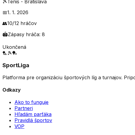
🎾
Tenis
-
Bratislava
📅
1. 1. 2026
👥
10
/
12
hráčov
🏟️
Zápasy hráča:
8
Ukončená
🏸
🎾
🏓
SportLiga
Platforma pre organizáciu športových líg a turnajov. Prip
Odkazy
Ako to funguje
Partneri
Hľadám parťáka
Pravidlá športov
VOP