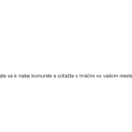
ojte sa k našej komunite a súťažte s hráčmi vo vašom meste