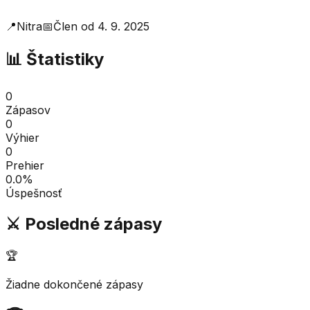
📍
Nitra
📅
Člen od
4. 9. 2025
📊 Štatistiky
0
Zápasov
0
Výhier
0
Prehier
0.0
%
Úspešnosť
⚔️ Posledné zápasy
🏆
Žiadne dokončené zápasy