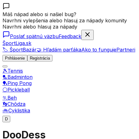
Máš nápad alebo si našiel bug?
Navrhni vylepšenia alebo hlasuj za nápady komunity
Navrhni alebo hlasuj za nápady
Poslať spätnú väzbu
Feedback
ŠportLiga.sk
🏷️ ŠportBazár
🤝 Hľadám parťáka
Ako to funguje
Partneri
Prihlásenie
Registrácia
🎾
Tennis
🏸
Badminton
🏓
Ping Pong
⚪
Pickleball
🏃
Beh
👣
Chôdza
🚲
Cyklistika
D
DooDess