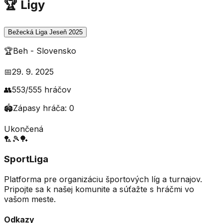
🏆 Ligy
Bežecká Liga Jeseň 2025
🏆
Beh
-
Slovensko
📅
29. 9. 2025
👥
553
/
555
hráčov
🏟️
Zápasy hráča:
0
Ukončená
🏸
🎾
🏓
SportLiga
Platforma pre organizáciu športových líg a turnajov.
Pripojte sa k našej komunite a súťažte s hráčmi vo
vašom meste.
Odkazy