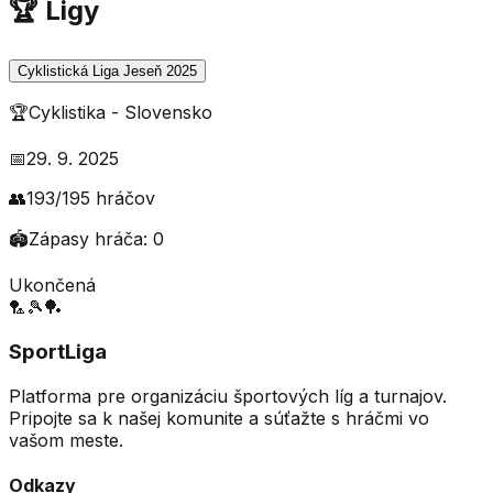
🏆 Ligy
Cyklistická Liga Jeseň 2025
🏆
Cyklistika
-
Slovensko
📅
29. 9. 2025
👥
193
/
195
hráčov
🏟️
Zápasy hráča:
0
Ukončená
🏸
🎾
🏓
SportLiga
Platforma pre organizáciu športových líg a turnajov.
Pripojte sa k našej komunite a súťažte s hráčmi vo
vašom meste.
Odkazy