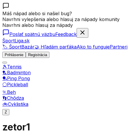
Máš nápad alebo si našiel bug?
Navrhni vylepšenia alebo hlasuj za nápady komunity
Navrhni alebo hlasuj za nápady
Poslať spätnú väzbu
Feedback
ŠportLiga.sk
🏷️ ŠportBazár
🤝 Hľadám parťáka
Ako to funguje
Partneri
Prihlásenie
Registrácia
🎾
Tennis
🏸
Badminton
🏓
Ping Pong
⚪
Pickleball
🏃
Beh
👣
Chôdza
🚲
Cyklistika
Z
zetor1