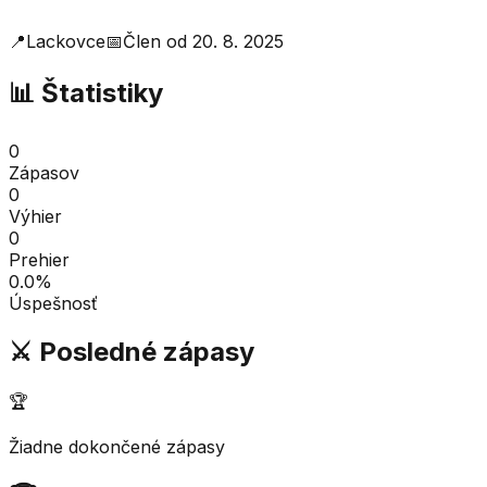
📍
Lackovce
📅
Člen od
20. 8. 2025
📊 Štatistiky
0
Zápasov
0
Výhier
0
Prehier
0.0
%
Úspešnosť
⚔️ Posledné zápasy
🏆
Žiadne dokončené zápasy