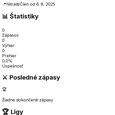
📍
Nitra
📅
Člen od
6. 8. 2025
📊 Štatistiky
0
Zápasov
0
Výhier
0
Prehier
0.0
%
Úspešnosť
⚔️ Posledné zápasy
🏆
Žiadne dokončené zápasy
🏆 Ligy