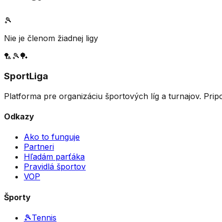
🎾
Nie je členom žiadnej ligy
🏸
🎾
🏓
SportLiga
Platforma pre organizáciu športových líg a turnajov. Prip
Odkazy
Ako to funguje
Partneri
Hľadám parťáka
Pravidlá športov
VOP
Športy
🎾
Tennis