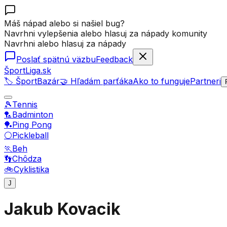
Máš nápad alebo si našiel bug?
Navrhni vylepšenia alebo hlasuj za nápady komunity
Navrhni alebo hlasuj za nápady
Poslať spätnú väzbu
Feedback
ŠportLiga.sk
🏷️ ŠportBazár
🤝 Hľadám parťáka
Ako to funguje
Partneri
🎾
Tennis
🏸
Badminton
🏓
Ping Pong
⚪
Pickleball
🏃
Beh
👣
Chôdza
🚲
Cyklistika
J
Jakub Kovacik