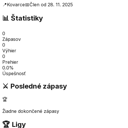
📍
Kovarce
📅
Člen od
28. 11. 2025
📊 Štatistiky
0
Zápasov
0
Výhier
0
Prehier
0.0
%
Úspešnosť
⚔️ Posledné zápasy
🏆
Žiadne dokončené zápasy
🏆 Ligy