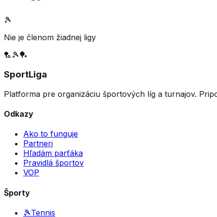
🎾
Nie je členom žiadnej ligy
🏸
🎾
🏓
SportLiga
Platforma pre organizáciu športových líg a turnajov. Prip
Odkazy
Ako to funguje
Partneri
Hľadám parťáka
Pravidlá športov
VOP
Športy
🎾
Tennis