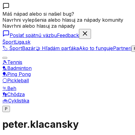
Máš nápad alebo si našiel bug?
Navrhni vylepšenia alebo hlasuj za nápady komunity
Navrhni alebo hlasuj za nápady
Poslať spätnú väzbu
Feedback
ŠportLiga.sk
🏷️ ŠportBazár
🤝 Hľadám parťáka
Ako to funguje
Partneri
🎾
Tennis
🏸
Badminton
🏓
Ping Pong
⚪
Pickleball
🏃
Beh
👣
Chôdza
🚲
Cyklistika
P
peter.klacansky