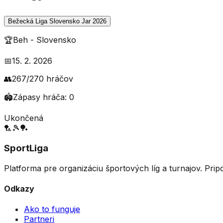
Bežecká Liga Slovensko Jar 2026
🏆
Beh
-
Slovensko
📅
15. 2. 2026
👥
267
/
270
hráčov
🏟️
Zápasy hráča:
0
Ukončená
🏸
🎾
🏓
SportLiga
Platforma pre organizáciu športových líg a turnajov. Prip
Odkazy
Ako to funguje
Partneri