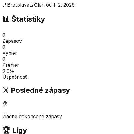
📍
Bratislava
📅
Člen od
1. 2. 2026
📊 Štatistiky
0
Zápasov
0
Výhier
0
Prehier
0.0
%
Úspešnosť
⚔️ Posledné zápasy
🏆
Žiadne dokončené zápasy
🏆 Ligy