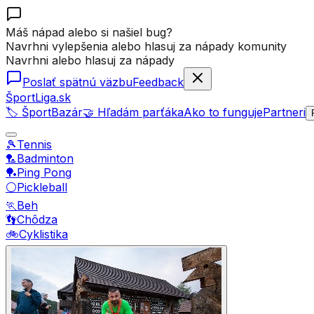
Máš nápad alebo si našiel bug?
Navrhni vylepšenia alebo hlasuj za nápady komunity
Navrhni alebo hlasuj za nápady
Poslať spätnú väzbu
Feedback
ŠportLiga.sk
🏷️ ŠportBazár
🤝 Hľadám parťáka
Ako to funguje
Partneri
🎾
Tennis
🏸
Badminton
🏓
Ping Pong
⚪
Pickleball
🏃
Beh
👣
Chôdza
🚲
Cyklistika