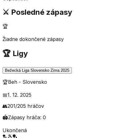
⚔️ Posledné zápasy
🏆
Žiadne dokončené zápasy
🏆 Ligy
Bežecká Liga Slovensko Zima 2025
🏆
Beh
-
Slovensko
📅
1. 12. 2025
👥
201
/
205
hráčov
🏟️
Zápasy hráča:
0
Ukončená
🏸
🎾
🏓