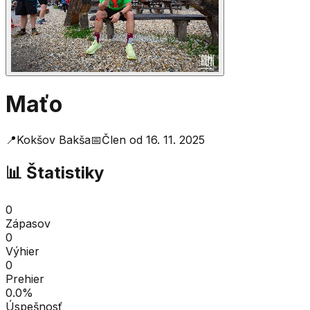
Maťo
📍
Kokšov Bakša
📅
Člen od
16. 11. 2025
📊 Štatistiky
0
Zápasov
0
Výhier
0
Prehier
0.0
%
Úspešnosť