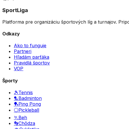
SportLiga
Platforma pre organizáciu športových líg a turnajov. Prip
Odkazy
Ako to funguje
Partneri
Hľadám parťáka
Pravidlá športov
VOP
Športy
🎾
Tennis
🏸
Badminton
🏓
Ping Pong
⚪
Pickleball
🏃
Beh
👣
Chôdza