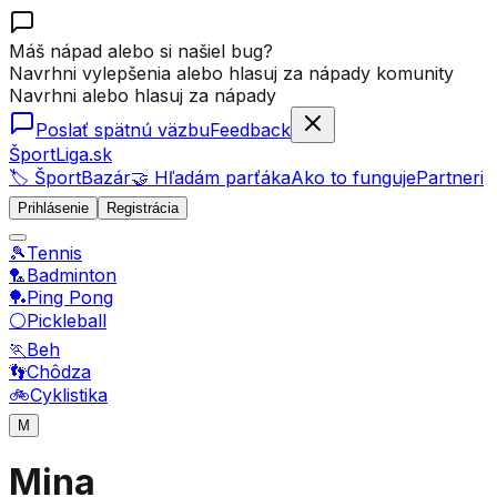
Máš nápad alebo si našiel bug?
Navrhni vylepšenia alebo hlasuj za nápady komunity
Navrhni alebo hlasuj za nápady
Poslať spätnú väzbu
Feedback
ŠportLiga.sk
🏷️ ŠportBazár
🤝 Hľadám parťáka
Ako to funguje
Partneri
Prihlásenie
Registrácia
🎾
Tennis
🏸
Badminton
🏓
Ping Pong
⚪
Pickleball
🏃
Beh
👣
Chôdza
🚲
Cyklistika
M
Mina