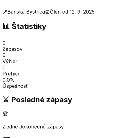
📍
Banská Bystrica
📅
Člen od
12. 9. 2025
📊 Štatistiky
0
Zápasov
0
Výhier
0
Prehier
0.0
%
Úspešnosť
⚔️ Posledné zápasy
🏆
Žiadne dokončené zápasy