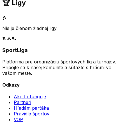
🏆 Ligy
🎾
Nie je členom žiadnej ligy
🏸
🎾
🏓
SportLiga
Platforma pre organizáciu športových líg a turnajov.
Pripojte sa k našej komunite a súťažte s hráčmi vo
vašom meste.
Odkazy
Ako to funguje
Partneri
Hľadám parťáka
Pravidlá športov
VOP