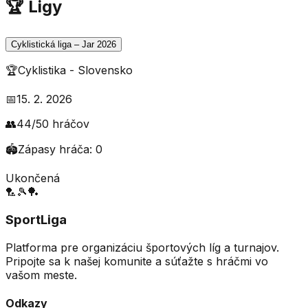
🏆 Ligy
Cyklistická liga – Jar 2026
🏆
Cyklistika
-
Slovensko
📅
15. 2. 2026
👥
44
/
50
hráčov
🏟️
Zápasy hráča:
0
Ukončená
🏸
🎾
🏓
SportLiga
Platforma pre organizáciu športových líg a turnajov.
Pripojte sa k našej komunite a súťažte s hráčmi vo
vašom meste.
Odkazy