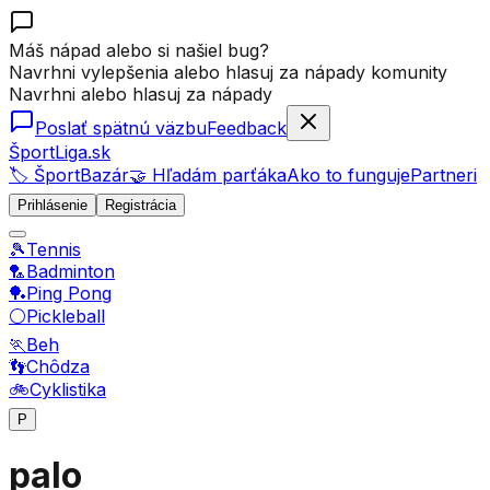
Máš nápad alebo si našiel bug?
Navrhni vylepšenia alebo hlasuj za nápady komunity
Navrhni alebo hlasuj za nápady
Poslať spätnú väzbu
Feedback
ŠportLiga.sk
🏷️ ŠportBazár
🤝 Hľadám parťáka
Ako to funguje
Partneri
Prihlásenie
Registrácia
🎾
Tennis
🏸
Badminton
🏓
Ping Pong
⚪
Pickleball
🏃
Beh
👣
Chôdza
🚲
Cyklistika
P
palo