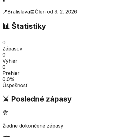
📍
Bratislava
📅
Člen od
3. 2. 2026
📊 Štatistiky
0
Zápasov
0
Výhier
0
Prehier
0.0
%
Úspešnosť
⚔️ Posledné zápasy
🏆
Žiadne dokončené zápasy