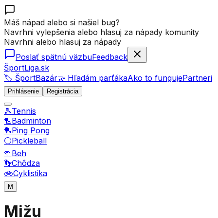
Máš nápad alebo si našiel bug?
Navrhni vylepšenia alebo hlasuj za nápady komunity
Navrhni alebo hlasuj za nápady
Poslať spätnú väzbu
Feedback
ŠportLiga.sk
🏷️ ŠportBazár
🤝 Hľadám parťáka
Ako to funguje
Partneri
Prihlásenie
Registrácia
🎾
Tennis
🏸
Badminton
🏓
Ping Pong
⚪
Pickleball
🏃
Beh
👣
Chôdza
🚲
Cyklistika
M
Mižu