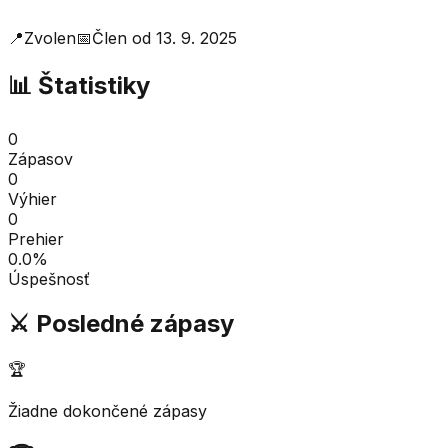
📍
Zvolen
📅
Člen od
13. 9. 2025
📊 Štatistiky
0
Zápasov
0
Výhier
0
Prehier
0.0
%
Úspešnosť
⚔️ Posledné zápasy
🏆
Žiadne dokončené zápasy