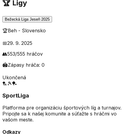
🏆 Ligy
Bežecká Liga Jeseň 2025
🏆
Beh
-
Slovensko
📅
29. 9. 2025
👥
553
/
555
hráčov
🏟️
Zápasy hráča:
0
Ukončená
🏸
🎾
🏓
SportLiga
Platforma pre organizáciu športových líg a turnajov.
Pripojte sa k našej komunite a súťažte s hráčmi vo
vašom meste.
Odkazy