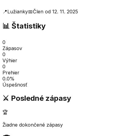
📍
Lužianky
📅
Člen od
12. 11. 2025
📊 Štatistiky
0
Zápasov
0
Výhier
0
Prehier
0.0
%
Úspešnosť
⚔️ Posledné zápasy
🏆
Žiadne dokončené zápasy