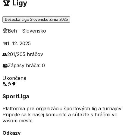
🏆 Ligy
Bežecká Liga Slovensko Zima 2025
🏆
Beh
-
Slovensko
📅
1. 12. 2025
👥
201
/
205
hráčov
🏟️
Zápasy hráča:
0
Ukončená
🏸
🎾
🏓
SportLiga
Platforma pre organizáciu športových líg a turnajov.
Pripojte sa k našej komunite a súťažte s hráčmi vo
vašom meste.
Odkazy