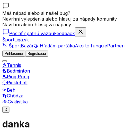
Máš nápad alebo si našiel bug?
Navrhni vylepšenia alebo hlasuj za nápady komunity
Navrhni alebo hlasuj za nápady
Poslať spätnú väzbu
Feedback
ŠportLiga.sk
🏷️ ŠportBazár
🤝 Hľadám parťáka
Ako to funguje
Partneri
Prihlásenie
Registrácia
🎾
Tennis
🏸
Badminton
🏓
Ping Pong
⚪
Pickleball
🏃
Beh
👣
Chôdza
🚲
Cyklistika
D
danka