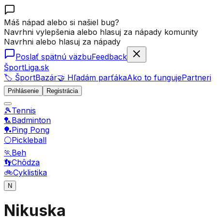
Máš nápad alebo si našiel bug?
Navrhni vylepšenia alebo hlasuj za nápady komunity
Navrhni alebo hlasuj za nápady
Poslať spätnú väzbu
Feedback
ŠportLiga.sk
🏷️ ŠportBazár
🤝 Hľadám parťáka
Ako to funguje
Partneri
Prihlásenie
Registrácia
🎾
Tennis
🏸
Badminton
🏓
Ping Pong
⚪
Pickleball
🏃
Beh
👣
Chôdza
🚲
Cyklistika
N
Nikuska