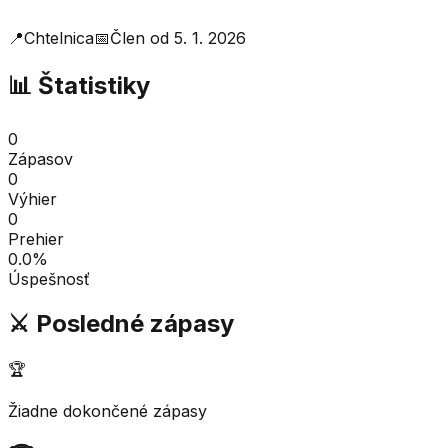
📍
Chtelnica
📅
Člen od
5. 1. 2026
📊 Štatistiky
0
Zápasov
0
Výhier
0
Prehier
0.0
%
Úspešnosť
⚔️ Posledné zápasy
🏆
Žiadne dokončené zápasy