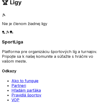
🏆 Ligy
🎾
Nie je členom žiadnej ligy
🏸
🎾
🏓
SportLiga
Platforma pre organizáciu športových líg a turnajov.
Pripojte sa k našej komunite a súťažte s hráčmi vo
vašom meste.
Odkazy
Ako to funguje
Partneri
Hľadám parťáka
Pravidlá športov
VOP