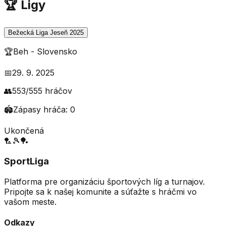
🏆 Ligy
Bežecká Liga Jeseň 2025
🏆
Beh
-
Slovensko
📅
29. 9. 2025
👥
553
/
555
hráčov
🏟️
Zápasy hráča:
0
Ukončená
🏸
🎾
🏓
SportLiga
Platforma pre organizáciu športových líg a turnajov.
Pripojte sa k našej komunite a súťažte s hráčmi vo
vašom meste.
Odkazy