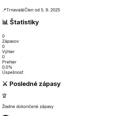
📍
Trnava
📅
Člen od
5. 9. 2025
📊 Štatistiky
0
Zápasov
0
Výhier
0
Prehier
0.0
%
Úspešnosť
⚔️ Posledné zápasy
🏆
Žiadne dokončené zápasy