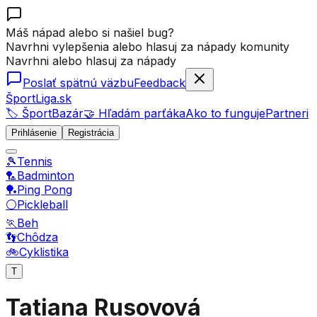
Máš nápad alebo si našiel bug?
Navrhni vylepšenia alebo hlasuj za nápady komunity
Navrhni alebo hlasuj za nápady
Poslať spätnú väzbu
Feedback
ŠportLiga.sk
🏷️ ŠportBazár
🤝 Hľadám parťáka
Ako to funguje
Partneri
Prihlásenie
Registrácia
🎾
Tennis
🏸
Badminton
🏓
Ping Pong
⚪
Pickleball
🏃
Beh
👣
Chôdza
🚲
Cyklistika
T
Tatiana Rusovová