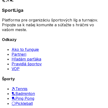
🏸
🎾
🏓
SportLiga
Platforma pre organizáciu športových líg a turnajov.
Pripojte sa k našej komunite a súťažte s hráčmi vo
vašom meste.
Odkazy
Ako to funguje
Partneri
Hľadám parťáka
Pravidlá športov
VOP
Športy
🎾
Tennis
🏸
Badminton
🏓
Ping Pong
⚪
Pickleball