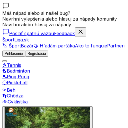
Máš nápad alebo si našiel bug?
Navrhni vylepšenia alebo hlasuj za nápady komunity
Navrhni alebo hlasuj za nápady
Poslať spätnú väzbu
Feedback
ŠportLiga.sk
🏷️ ŠportBazár
🤝 Hľadám parťáka
Ako to funguje
Partneri
Prihlásenie
Registrácia
🎾
Tennis
🏸
Badminton
🏓
Ping Pong
⚪
Pickleball
🏃
Beh
👣
Chôdza
🚲
Cyklistika