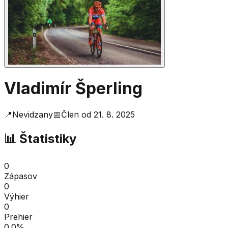
Vladimír Šperling
📍
Nevidzany
📅
Člen od
21. 8. 2025
📊 Štatistiky
0
Zápasov
0
Výhier
0
Prehier
0.0
%