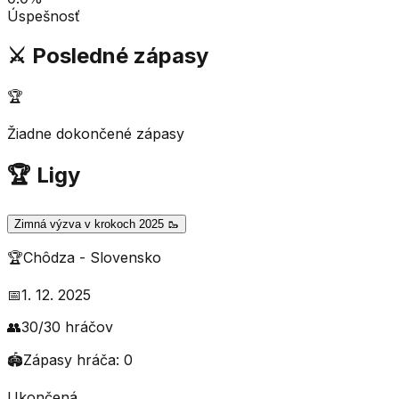
Úspešnosť
⚔️ Posledné zápasy
🏆
Žiadne dokončené zápasy
🏆 Ligy
Zimná výzva v krokoch 2025 🥾
🏆
Chôdza
-
Slovensko
📅
1. 12. 2025
👥
30
/
30
hráčov
🏟️
Zápasy hráča:
0
Ukončená