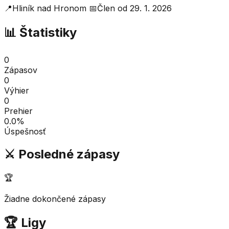
📍
Hliník nad Hronom
📅
Člen od
29. 1. 2026
📊 Štatistiky
0
Zápasov
0
Výhier
0
Prehier
0.0
%
Úspešnosť
⚔️ Posledné zápasy
🏆
Žiadne dokončené zápasy
🏆 Ligy