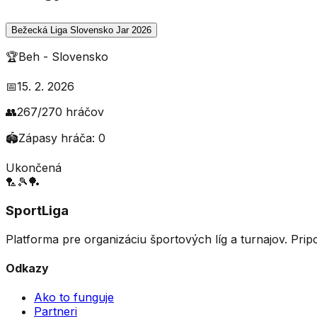
Bežecká Liga Slovensko Jar 2026
🏆
Beh
-
Slovensko
📅
15. 2. 2026
👥
267
/
270
hráčov
🏟️
Zápasy hráča:
0
Ukončená
🏸
🎾
🏓
SportLiga
Platforma pre organizáciu športových líg a turnajov. Prip
Odkazy
Ako to funguje
Partneri