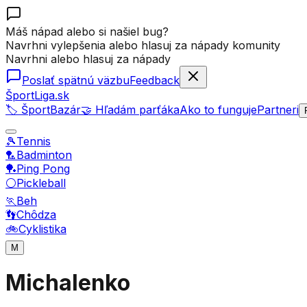
Máš nápad alebo si našiel bug?
Navrhni vylepšenia alebo hlasuj za nápady komunity
Navrhni alebo hlasuj za nápady
Poslať spätnú väzbu
Feedback
ŠportLiga.sk
🏷️ ŠportBazár
🤝 Hľadám parťáka
Ako to funguje
Partneri
🎾
Tennis
🏸
Badminton
🏓
Ping Pong
⚪
Pickleball
🏃
Beh
👣
Chôdza
🚲
Cyklistika
M
Michalenko