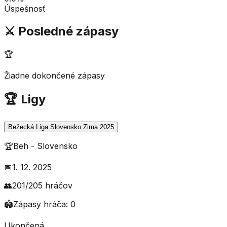
Úspešnosť
⚔️ Posledné zápasy
🏆
Žiadne dokončené zápasy
🏆 Ligy
Bežecká Liga Slovensko Zima 2025
🏆
Beh
-
Slovensko
📅
1. 12. 2025
👥
201
/
205
hráčov
🏟️
Zápasy hráča:
0
Ukončená