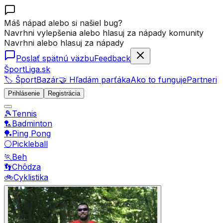
Máš nápad alebo si našiel bug?
Navrhni vylepšenia alebo hlasuj za nápady komunity
Navrhni alebo hlasuj za nápady
Poslať spätnú väzbu
Feedback
ŠportLiga.sk
🏷️ ŠportBazár
🤝 Hľadám parťáka
Ako to funguje
Partneri
Prihlásenie
Registrácia
🎾
Tennis
🏸
Badminton
🏓
Ping Pong
⚪
Pickleball
🏃
Beh
👣
Chôdza
🚲
Cyklistika