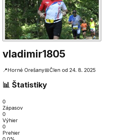
vladimir1805
📍
Horné Orešany
📅
Člen od
24. 8. 2025
📊 Štatistiky
0
Zápasov
0
Výhier
0
Prehier
0.0
%