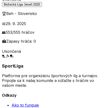
Bežecká Liga Jeseň 2025
🏆
Beh
-
Slovensko
📅
29. 9. 2025
👥
553
/
555
hráčov
🏟️
Zápasy hráča:
0
Ukončená
🏸
🎾
🏓
SportLiga
Platforma pre organizáciu športových líg a turnajov.
Pripojte sa k našej komunite a súťažte s hráčmi vo
vašom meste.
Odkazy
Ako to funguje