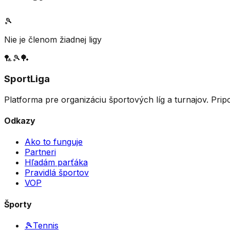
🎾
Nie je členom žiadnej ligy
🏸
🎾
🏓
SportLiga
Platforma pre organizáciu športových líg a turnajov. Prip
Odkazy
Ako to funguje
Partneri
Hľadám parťáka
Pravidlá športov
VOP
Športy
🎾
Tennis