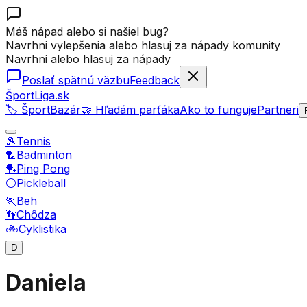
Máš nápad alebo si našiel bug?
Navrhni vylepšenia alebo hlasuj za nápady komunity
Navrhni alebo hlasuj za nápady
Poslať spätnú väzbu
Feedback
ŠportLiga.sk
🏷️ ŠportBazár
🤝 Hľadám parťáka
Ako to funguje
Partneri
🎾
Tennis
🏸
Badminton
🏓
Ping Pong
⚪
Pickleball
🏃
Beh
👣
Chôdza
🚲
Cyklistika
D
Daniela