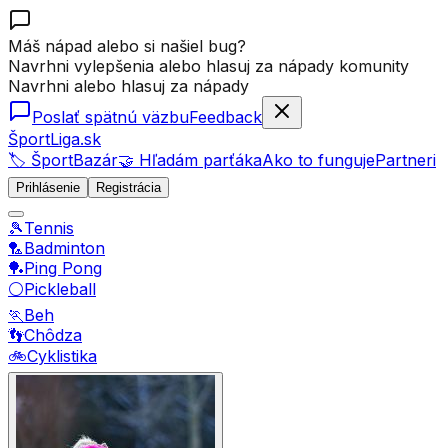
Máš nápad alebo si našiel bug?
Navrhni vylepšenia alebo hlasuj za nápady komunity
Navrhni alebo hlasuj za nápady
Poslať spätnú väzbu
Feedback
ŠportLiga.sk
🏷️ ŠportBazár
🤝 Hľadám parťáka
Ako to funguje
Partneri
Prihlásenie
Registrácia
🎾
Tennis
🏸
Badminton
🏓
Ping Pong
⚪
Pickleball
🏃
Beh
👣
Chôdza
🚲
Cyklistika