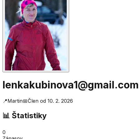
lenkakubinova1@gmail.com
📍
Martin
📅
Člen od
10. 2. 2026
📊 Štatistiky
0
Zápasov