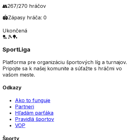
👥
267
/
270
hráčov
🏟️
Zápasy hráča:
0
Ukončená
🏸
🎾
🏓
SportLiga
Platforma pre organizáciu športových líg a turnajov.
Pripojte sa k našej komunite a súťažte s hráčmi vo
vašom meste.
Odkazy
Ako to funguje
Partneri
Hľadám parťáka
Pravidlá športov
VOP
Športy