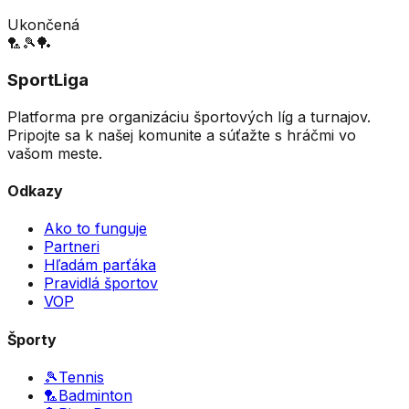
Ukončená
🏸
🎾
🏓
SportLiga
Platforma pre organizáciu športových líg a turnajov.
Pripojte sa k našej komunite a súťažte s hráčmi vo
vašom meste.
Odkazy
Ako to funguje
Partneri
Hľadám parťáka
Pravidlá športov
VOP
Športy
🎾
Tennis
🏸
Badminton