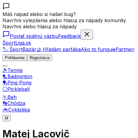
Máš nápad alebo si našiel bug?
Navrhni vylepšenia alebo hlasuj za nápady komunity
Navrhni alebo hlasuj za nápady
Poslať spätnú väzbu
Feedback
ŠportLiga.sk
🏷️ ŠportBazár
🤝 Hľadám parťáka
Ako to funguje
Partneri
Prihlásenie
Registrácia
🎾
Tennis
🏸
Badminton
🏓
Ping Pong
⚪
Pickleball
🏃
Beh
👣
Chôdza
🚲
Cyklistika
M
Matej Lacovič