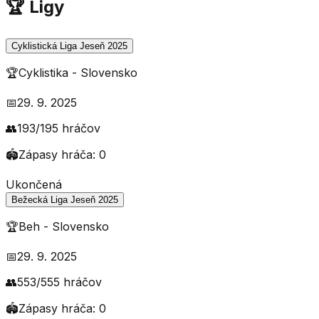
🏆 Ligy
Cyklistická Liga Jeseň 2025
🏆
Cyklistika
-
Slovensko
📅
29. 9. 2025
👥
193
/
195
hráčov
🏟️
Zápasy hráča:
0
Ukončená
Bežecká Liga Jeseň 2025
🏆
Beh
-
Slovensko
📅
29. 9. 2025
👥
553
/
555
hráčov
🏟️
Zápasy hráča:
0