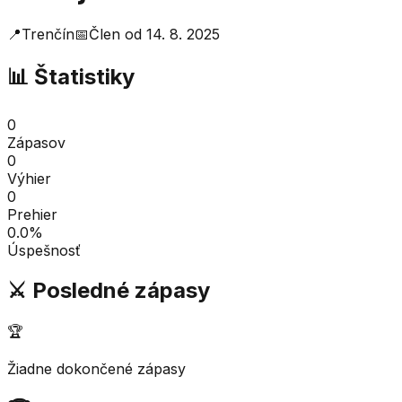
📍
Trenčín
📅
Člen od
14. 8. 2025
📊 Štatistiky
0
Zápasov
0
Výhier
0
Prehier
0.0
%
Úspešnosť
⚔️ Posledné zápasy
🏆
Žiadne dokončené zápasy