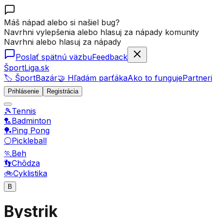
Máš nápad alebo si našiel bug?
Navrhni vylepšenia alebo hlasuj za nápady komunity
Navrhni alebo hlasuj za nápady
Poslať spätnú väzbu
Feedback
ŠportLiga.sk
🏷️ ŠportBazár
🤝 Hľadám parťáka
Ako to funguje
Partneri
Prihlásenie
Registrácia
🎾
Tennis
🏸
Badminton
🏓
Ping Pong
⚪
Pickleball
🏃
Beh
👣
Chôdza
🚲
Cyklistika
B
Bystrik