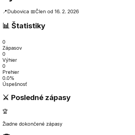
📍
Dubovica
📅
Člen od
16. 2. 2026
📊 Štatistiky
0
Zápasov
0
Výhier
0
Prehier
0.0
%
Úspešnosť
⚔️ Posledné zápasy
🏆
Žiadne dokončené zápasy