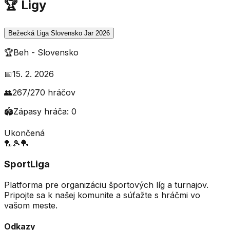
🏆 Ligy
Bežecká Liga Slovensko Jar 2026
🏆
Beh
-
Slovensko
📅
15. 2. 2026
👥
267
/
270
hráčov
🏟️
Zápasy hráča:
0
Ukončená
🏸
🎾
🏓
SportLiga
Platforma pre organizáciu športových líg a turnajov.
Pripojte sa k našej komunite a súťažte s hráčmi vo
vašom meste.
Odkazy