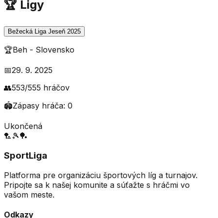
🏆 Ligy
Bežecká Liga Jeseň 2025
🏆
Beh
-
Slovensko
📅
29. 9. 2025
👥
553
/
555
hráčov
🏟️
Zápasy hráča:
0
Ukončená
🏸
🎾
🏓
SportLiga
Platforma pre organizáciu športových líg a turnajov.
Pripojte sa k našej komunite a súťažte s hráčmi vo
vašom meste.
Odkazy