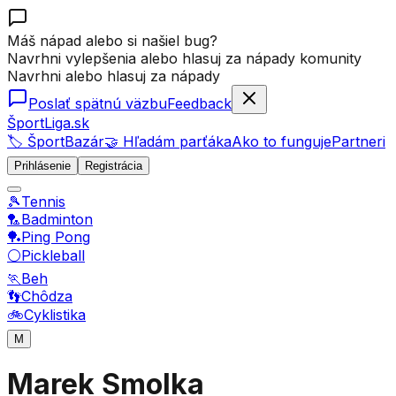
Máš nápad alebo si našiel bug?
Navrhni vylepšenia alebo hlasuj za nápady komunity
Navrhni alebo hlasuj za nápady
Poslať spätnú väzbu
Feedback
ŠportLiga.sk
🏷️ ŠportBazár
🤝 Hľadám parťáka
Ako to funguje
Partneri
Prihlásenie
Registrácia
🎾
Tennis
🏸
Badminton
🏓
Ping Pong
⚪
Pickleball
🏃
Beh
👣
Chôdza
🚲
Cyklistika
M
Marek Smolka