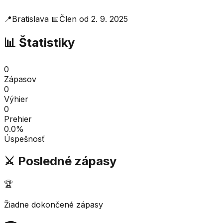
📍
Bratislava
📅
Člen od
2. 9. 2025
📊 Štatistiky
0
Zápasov
0
Výhier
0
Prehier
0.0
%
Úspešnosť
⚔️ Posledné zápasy
🏆
Žiadne dokončené zápasy