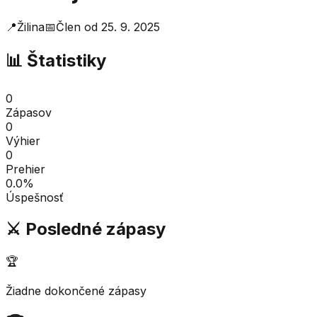
📍
Žilina
📅
Člen od
25. 9. 2025
📊 Štatistiky
0
Zápasov
0
Výhier
0
Prehier
0.0
%
Úspešnosť
⚔️ Posledné zápasy
🏆
Žiadne dokončené zápasy