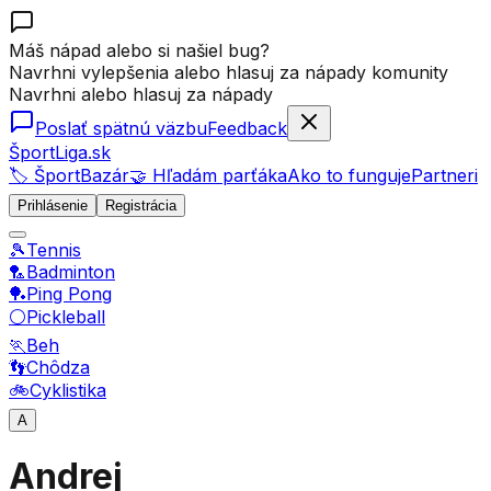
Máš nápad alebo si našiel bug?
Navrhni vylepšenia alebo hlasuj za nápady komunity
Navrhni alebo hlasuj za nápady
Poslať spätnú väzbu
Feedback
ŠportLiga.sk
🏷️ ŠportBazár
🤝 Hľadám parťáka
Ako to funguje
Partneri
Prihlásenie
Registrácia
🎾
Tennis
🏸
Badminton
🏓
Ping Pong
⚪
Pickleball
🏃
Beh
👣
Chôdza
🚲
Cyklistika
A
Andrej