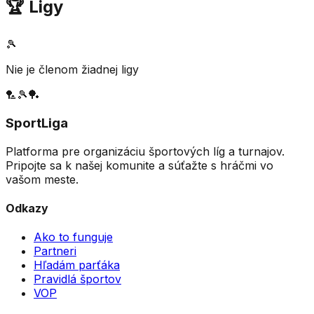
🏆 Ligy
🎾
Nie je členom žiadnej ligy
🏸
🎾
🏓
SportLiga
Platforma pre organizáciu športových líg a turnajov.
Pripojte sa k našej komunite a súťažte s hráčmi vo
vašom meste.
Odkazy
Ako to funguje
Partneri
Hľadám parťáka
Pravidlá športov
VOP