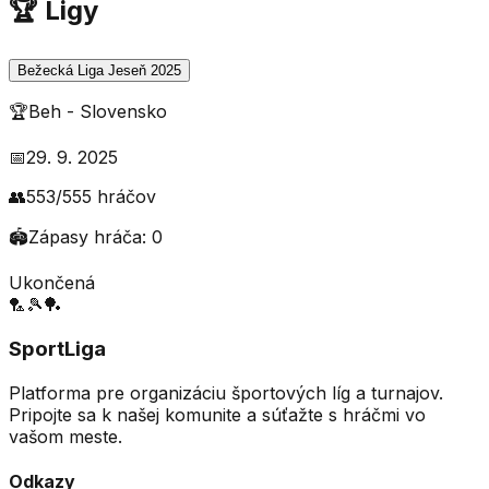
🏆 Ligy
Bežecká Liga Jeseň 2025
🏆
Beh
-
Slovensko
📅
29. 9. 2025
👥
553
/
555
hráčov
🏟️
Zápasy hráča:
0
Ukončená
🏸
🎾
🏓
SportLiga
Platforma pre organizáciu športových líg a turnajov.
Pripojte sa k našej komunite a súťažte s hráčmi vo
vašom meste.
Odkazy