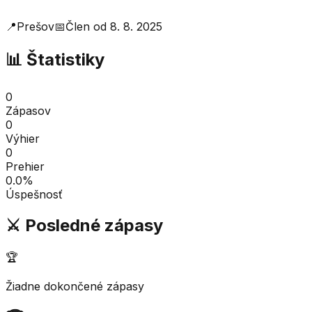
📍
Prešov
📅
Člen od
8. 8. 2025
📊 Štatistiky
0
Zápasov
0
Výhier
0
Prehier
0.0
%
Úspešnosť
⚔️ Posledné zápasy
🏆
Žiadne dokončené zápasy