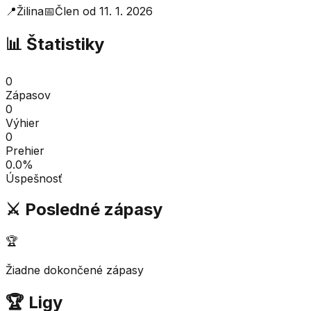
📍
Žilina
📅
Člen od
11. 1. 2026
📊 Štatistiky
0
Zápasov
0
Výhier
0
Prehier
0.0
%
Úspešnosť
⚔️ Posledné zápasy
🏆
Žiadne dokončené zápasy
🏆 Ligy