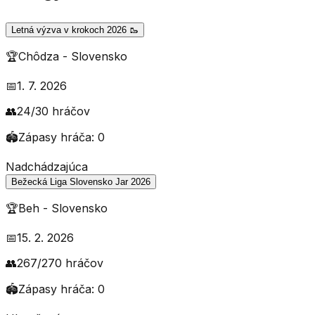
Letná výzva v krokoch 2026 🥾
🏆
Chôdza
-
Slovensko
📅
1. 7. 2026
👥
24
/
30
hráčov
🏟️
Zápasy hráča:
0
Nadchádzajúca
Bežecká Liga Slovensko Jar 2026
🏆
Beh
-
Slovensko
📅
15. 2. 2026
👥
267
/
270
hráčov
🏟️
Zápasy hráča:
0