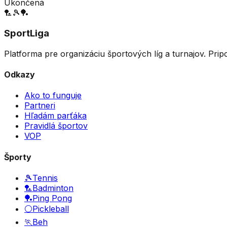
Ukončená
🏸
🎾
🏓
SportLiga
Platforma pre organizáciu športových líg a turnajov. Prip
Odkazy
Ako to funguje
Partneri
Hľadám parťáka
Pravidlá športov
VOP
Športy
🎾
Tennis
🏸
Badminton
🏓
Ping Pong
⚪
Pickleball
🏃
Beh