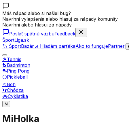
Máš nápad alebo si našiel bug?
Navrhni vylepšenia alebo hlasuj za nápady komunity
Navrhni alebo hlasuj za nápady
Poslať spätnú väzbu
Feedback
ŠportLiga.sk
🏷️ ŠportBazár
🤝 Hľadám parťáka
Ako to funguje
Partneri
🎾
Tennis
🏸
Badminton
🏓
Ping Pong
⚪
Pickleball
🏃
Beh
👣
Chôdza
🚲
Cyklistika
M
MiHolka