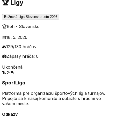
🏆 Ligy
Bežecká Liga Slovensko Leto 2026
🏆
Beh
-
Slovensko
📅
18. 5. 2026
👥
129
/
130
hráčov
🏟️
Zápasy hráča:
0
Ukončená
🏸
🎾
🏓
SportLiga
Platforma pre organizáciu športových líg a turnajov.
Pripojte sa k našej komunite a súťažte s hráčmi vo
vašom meste.
Odkazy