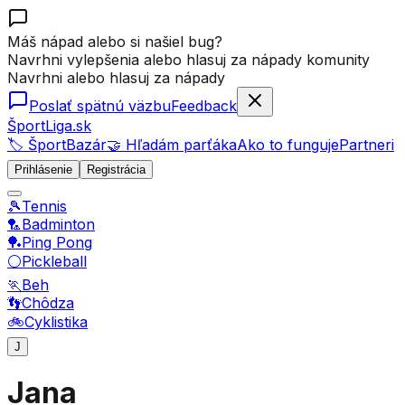
Máš nápad alebo si našiel bug?
Navrhni vylepšenia alebo hlasuj za nápady komunity
Navrhni alebo hlasuj za nápady
Poslať spätnú väzbu
Feedback
ŠportLiga.sk
🏷️ ŠportBazár
🤝 Hľadám parťáka
Ako to funguje
Partneri
Prihlásenie
Registrácia
🎾
Tennis
🏸
Badminton
🏓
Ping Pong
⚪
Pickleball
🏃
Beh
👣
Chôdza
🚲
Cyklistika
J
Jana