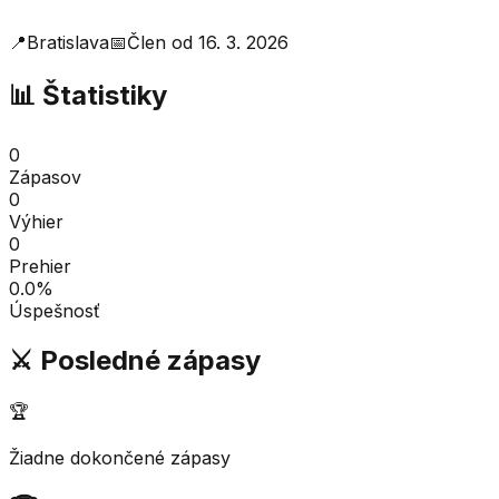
📍
Bratislava
📅
Člen od
16. 3. 2026
📊 Štatistiky
0
Zápasov
0
Výhier
0
Prehier
0.0
%
Úspešnosť
⚔️ Posledné zápasy
🏆
Žiadne dokončené zápasy