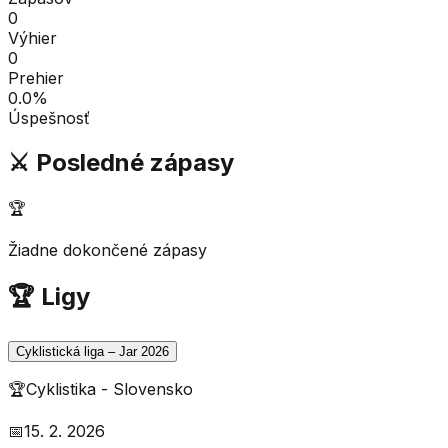
0
Výhier
0
Prehier
0.0
%
Úspešnosť
⚔️ Posledné zápasy
🏆
Žiadne dokončené zápasy
🏆 Ligy
Cyklistická liga – Jar 2026
🏆
Cyklistika
-
Slovensko
📅
15. 2. 2026