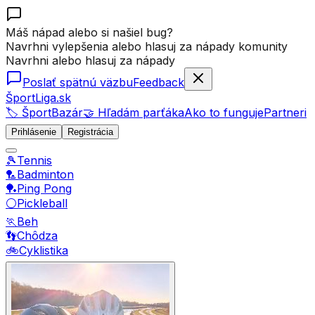
Máš nápad alebo si našiel bug?
Navrhni vylepšenia alebo hlasuj za nápady komunity
Navrhni alebo hlasuj za nápady
Poslať spätnú väzbu
Feedback
ŠportLiga.sk
🏷️ ŠportBazár
🤝 Hľadám parťáka
Ako to funguje
Partneri
Prihlásenie
Registrácia
🎾
Tennis
🏸
Badminton
🏓
Ping Pong
⚪
Pickleball
🏃
Beh
👣
Chôdza
🚲
Cyklistika