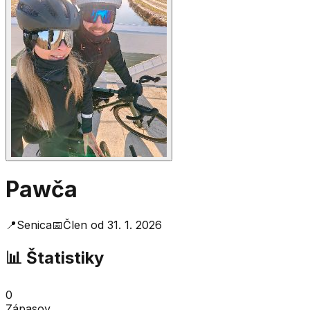
Pawča
📍
Senica
📅
Člen od
31. 1. 2026
📊 Štatistiky
0
Zápasov