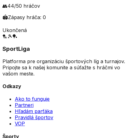
👥
44
/
50
hráčov
🏟️
Zápasy hráča:
0
Ukončená
🏸
🎾
🏓
SportLiga
Platforma pre organizáciu športových líg a turnajov.
Pripojte sa k našej komunite a súťažte s hráčmi vo
vašom meste.
Odkazy
Ako to funguje
Partneri
Hľadám parťáka
Pravidlá športov
VOP
Športy