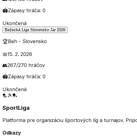
🏟️
Zápasy hráča:
0
Ukončená
Bežecká Liga Slovensko Jar 2026
🏆
Beh
-
Slovensko
📅
15. 2. 2026
👥
267
/
270
hráčov
🏟️
Zápasy hráča:
0
Ukončená
🏸
🎾
🏓
SportLiga
Platforma pre organizáciu športových líg a turnajov. Prip
Odkazy