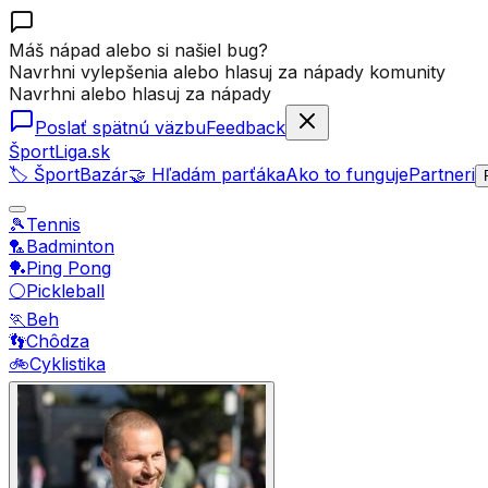
Máš nápad alebo si našiel bug?
Navrhni vylepšenia alebo hlasuj za nápady komunity
Navrhni alebo hlasuj za nápady
Poslať spätnú väzbu
Feedback
ŠportLiga.sk
🏷️ ŠportBazár
🤝 Hľadám parťáka
Ako to funguje
Partneri
🎾
Tennis
🏸
Badminton
🏓
Ping Pong
⚪
Pickleball
🏃
Beh
👣
Chôdza
🚲
Cyklistika