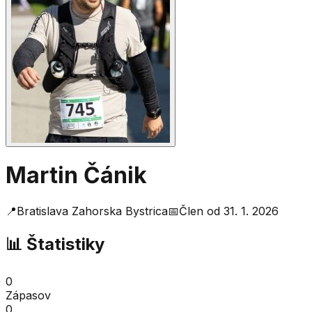
Martin Čánik
📍
Bratislava Zahorska Bystrica
📅
Člen od
31. 1. 2026
📊 Štatistiky
0
Zápasov
0