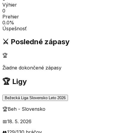
Výhier
0
Prehier
0.0
%
Úspešnosť
⚔️ Posledné zápasy
🏆
Žiadne dokončené zápasy
🏆 Ligy
Bežecká Liga Slovensko Leto 2026
🏆
Beh
-
Slovensko
📅
18. 5. 2026
👥
129
/
130
hráčov