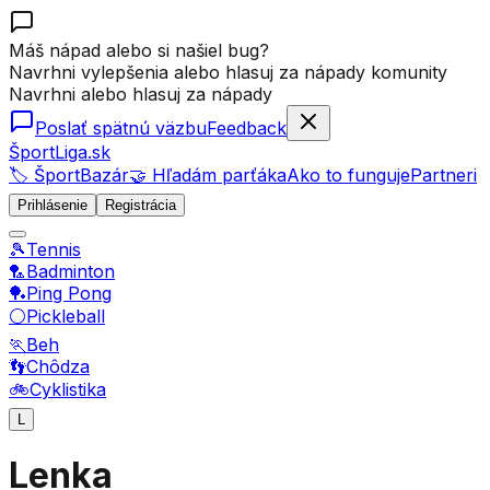
Máš nápad alebo si našiel bug?
Navrhni vylepšenia alebo hlasuj za nápady komunity
Navrhni alebo hlasuj za nápady
Poslať spätnú väzbu
Feedback
ŠportLiga.sk
🏷️ ŠportBazár
🤝 Hľadám parťáka
Ako to funguje
Partneri
Prihlásenie
Registrácia
🎾
Tennis
🏸
Badminton
🏓
Ping Pong
⚪
Pickleball
🏃
Beh
👣
Chôdza
🚲
Cyklistika
L
Lenka