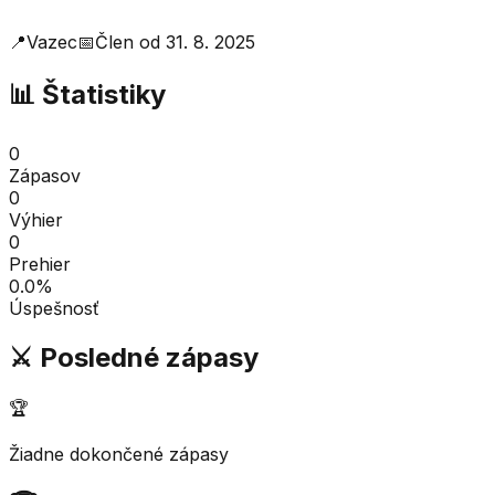
📍
Vazec
📅
Člen od
31. 8. 2025
📊 Štatistiky
0
Zápasov
0
Výhier
0
Prehier
0.0
%
Úspešnosť
⚔️ Posledné zápasy
🏆
Žiadne dokončené zápasy