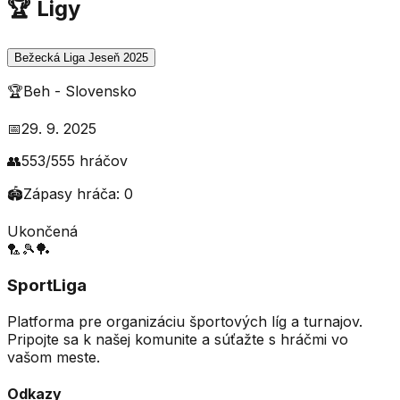
🏆 Ligy
Bežecká Liga Jeseň 2025
🏆
Beh
-
Slovensko
📅
29. 9. 2025
👥
553
/
555
hráčov
🏟️
Zápasy hráča:
0
Ukončená
🏸
🎾
🏓
SportLiga
Platforma pre organizáciu športových líg a turnajov.
Pripojte sa k našej komunite a súťažte s hráčmi vo
vašom meste.
Odkazy