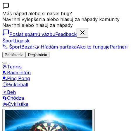
Máš nápad alebo si našiel bug?
Navrhni vylepšenia alebo hlasuj za nápady komunity
Navrhni alebo hlasuj za nápady
Poslať spätnú väzbu
Feedback
ŠportLiga.sk
🏷️ ŠportBazár
🤝 Hľadám parťáka
Ako to funguje
Partneri
Prihlásenie
Registrácia
🎾
Tennis
🏸
Badminton
🏓
Ping Pong
⚪
Pickleball
🏃
Beh
👣
Chôdza
🚲
Cyklistika