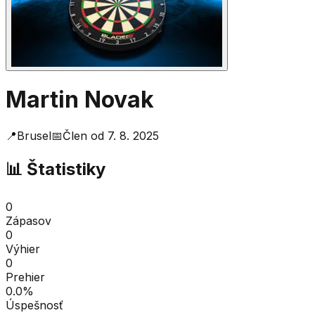
Martin Novak
📍
Brusel
📅
Člen od
7. 8. 2025
📊 Štatistiky
0
Zápasov
0
Výhier
0
Prehier
0.0
%
Úspešnosť