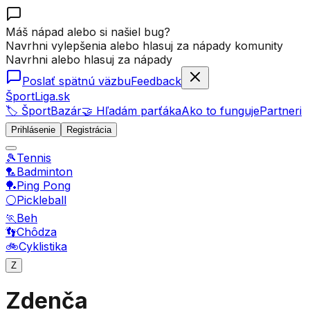
Máš nápad alebo si našiel bug?
Navrhni vylepšenia alebo hlasuj za nápady komunity
Navrhni alebo hlasuj za nápady
Poslať spätnú väzbu
Feedback
ŠportLiga.sk
🏷️ ŠportBazár
🤝 Hľadám parťáka
Ako to funguje
Partneri
Prihlásenie
Registrácia
🎾
Tennis
🏸
Badminton
🏓
Ping Pong
⚪
Pickleball
🏃
Beh
👣
Chôdza
🚲
Cyklistika
Z
Zdenča