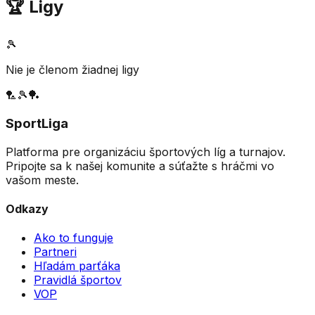
🏆 Ligy
🎾
Nie je členom žiadnej ligy
🏸
🎾
🏓
SportLiga
Platforma pre organizáciu športových líg a turnajov.
Pripojte sa k našej komunite a súťažte s hráčmi vo
vašom meste.
Odkazy
Ako to funguje
Partneri
Hľadám parťáka
Pravidlá športov
VOP