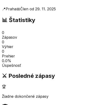
📍
Praha
📅
Člen od
29. 11. 2025
📊 Štatistiky
0
Zápasov
0
Výhier
0
Prehier
0.0
%
Úspešnosť
⚔️ Posledné zápasy
🏆
Žiadne dokončené zápasy