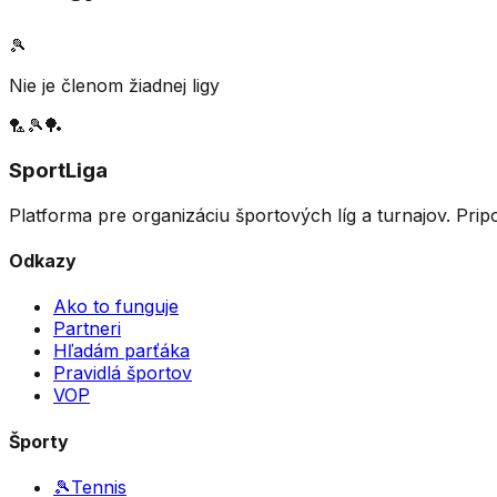
🎾
Nie je členom žiadnej ligy
🏸
🎾
🏓
SportLiga
Platforma pre organizáciu športových líg a turnajov. Prip
Odkazy
Ako to funguje
Partneri
Hľadám parťáka
Pravidlá športov
VOP
Športy
🎾
Tennis