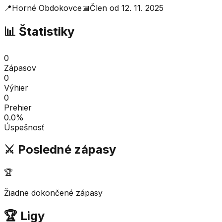
📍
Horné Obdokovce
📅
Člen od
12. 11. 2025
📊 Štatistiky
0
Zápasov
0
Výhier
0
Prehier
0.0
%
Úspešnosť
⚔️ Posledné zápasy
🏆
Žiadne dokončené zápasy
🏆 Ligy