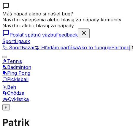
Máš nápad alebo si našiel bug?
Navrhni vylepšenia alebo hlasuj za nápady komunity
Navrhni alebo hlasuj za nápady
Poslať spätnú väzbu
Feedback
ŠportLiga.sk
🏷️ ŠportBazár
🤝 Hľadám parťáka
Ako to funguje
Partneri
🎾
Tennis
🏸
Badminton
🏓
Ping Pong
⚪
Pickleball
🏃
Beh
👣
Chôdza
🚲
Cyklistika
P
Patrik