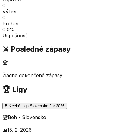
0
Výhier
0
Prehier
0.0
%
Úspešnosť
⚔️ Posledné zápasy
🏆
Žiadne dokončené zápasy
🏆 Ligy
Bežecká Liga Slovensko Jar 2026
🏆
Beh
-
Slovensko
📅
15. 2. 2026