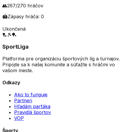
👥
267
/
270
hráčov
🏟️
Zápasy hráča:
0
Ukončená
🏸
🎾
🏓
SportLiga
Platforma pre organizáciu športových líg a turnajov.
Pripojte sa k našej komunite a súťažte s hráčmi vo
vašom meste.
Odkazy
Ako to funguje
Partneri
Hľadám parťáka
Pravidlá športov
VOP
Športy