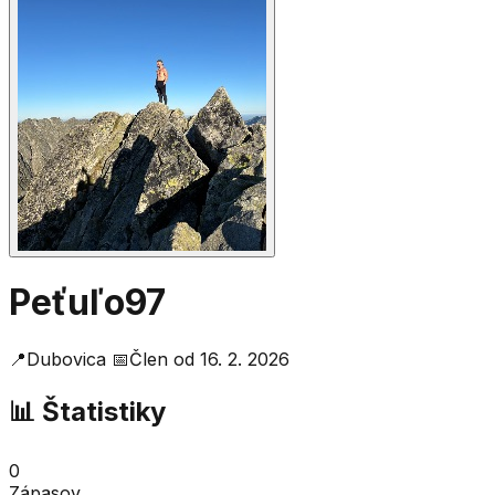
Peťuľo97
📍
Dubovica
📅
Člen od
16. 2. 2026
📊 Štatistiky
0
Zápasov