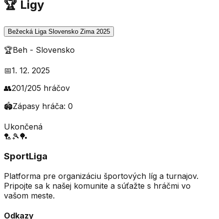
🏆 Ligy
Bežecká Liga Slovensko Zima 2025
🏆
Beh
-
Slovensko
📅
1. 12. 2025
👥
201
/
205
hráčov
🏟️
Zápasy hráča:
0
Ukončená
🏸
🎾
🏓
SportLiga
Platforma pre organizáciu športových líg a turnajov.
Pripojte sa k našej komunite a súťažte s hráčmi vo
vašom meste.
Odkazy