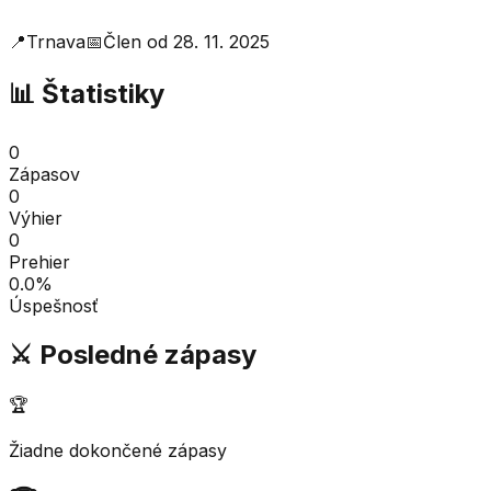
📍
Trnava
📅
Člen od
28. 11. 2025
📊 Štatistiky
0
Zápasov
0
Výhier
0
Prehier
0.0
%
Úspešnosť
⚔️ Posledné zápasy
🏆
Žiadne dokončené zápasy