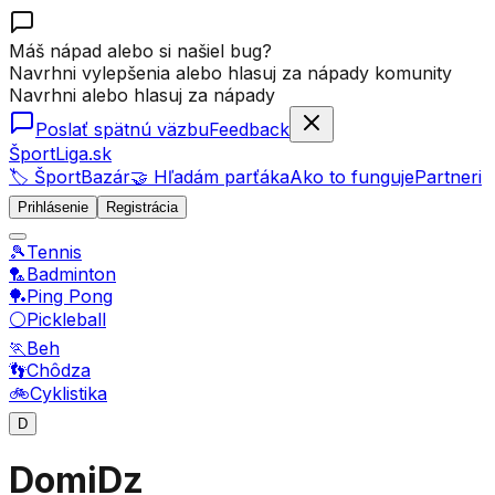
Máš nápad alebo si našiel bug?
Navrhni vylepšenia alebo hlasuj za nápady komunity
Navrhni alebo hlasuj za nápady
Poslať spätnú väzbu
Feedback
ŠportLiga.sk
🏷️ ŠportBazár
🤝 Hľadám parťáka
Ako to funguje
Partneri
Prihlásenie
Registrácia
🎾
Tennis
🏸
Badminton
🏓
Ping Pong
⚪
Pickleball
🏃
Beh
👣
Chôdza
🚲
Cyklistika
D
DomiDz