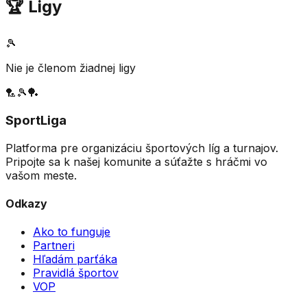
🏆 Ligy
🎾
Nie je členom žiadnej ligy
🏸
🎾
🏓
SportLiga
Platforma pre organizáciu športových líg a turnajov.
Pripojte sa k našej komunite a súťažte s hráčmi vo
vašom meste.
Odkazy
Ako to funguje
Partneri
Hľadám parťáka
Pravidlá športov
VOP