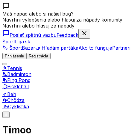
Máš nápad alebo si našiel bug?
Navrhni vylepšenia alebo hlasuj za nápady komunity
Navrhni alebo hlasuj za nápady
Poslať spätnú väzbu
Feedback
ŠportLiga.sk
🏷️ ŠportBazár
🤝 Hľadám parťáka
Ako to funguje
Partneri
Prihlásenie
Registrácia
🎾
Tennis
🏸
Badminton
🏓
Ping Pong
⚪
Pickleball
🏃
Beh
👣
Chôdza
🚲
Cyklistika
T
Timoo