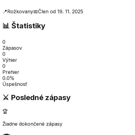
📍
Rožkovany
📅
Člen od
19. 11. 2025
📊 Štatistiky
0
Zápasov
0
Výhier
0
Prehier
0.0
%
Úspešnosť
⚔️ Posledné zápasy
🏆
Žiadne dokončené zápasy