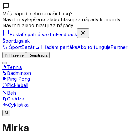
Máš nápad alebo si našiel bug?
Navrhni vylepšenia alebo hlasuj za nápady komunity
Navrhni alebo hlasuj za nápady
Poslať spätnú väzbu
Feedback
ŠportLiga.sk
🏷️ ŠportBazár
🤝 Hľadám parťáka
Ako to funguje
Partneri
Prihlásenie
Registrácia
🎾
Tennis
🏸
Badminton
🏓
Ping Pong
⚪
Pickleball
🏃
Beh
👣
Chôdza
🚲
Cyklistika
M
Mirka