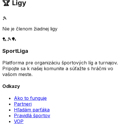
🏆 Ligy
🎾
Nie je členom žiadnej ligy
🏸
🎾
🏓
SportLiga
Platforma pre organizáciu športových líg a turnajov.
Pripojte sa k našej komunite a súťažte s hráčmi vo
vašom meste.
Odkazy
Ako to funguje
Partneri
Hľadám parťáka
Pravidlá športov
VOP