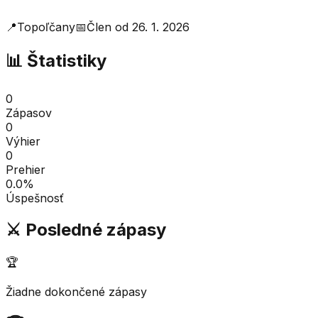
📍
Topoľčany
📅
Člen od
26. 1. 2026
📊 Štatistiky
0
Zápasov
0
Výhier
0
Prehier
0.0
%
Úspešnosť
⚔️ Posledné zápasy
🏆
Žiadne dokončené zápasy