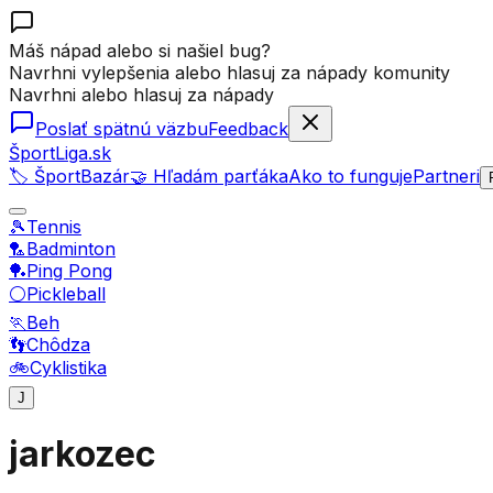
Máš nápad alebo si našiel bug?
Navrhni vylepšenia alebo hlasuj za nápady komunity
Navrhni alebo hlasuj za nápady
Poslať spätnú väzbu
Feedback
ŠportLiga.sk
🏷️ ŠportBazár
🤝 Hľadám parťáka
Ako to funguje
Partneri
🎾
Tennis
🏸
Badminton
🏓
Ping Pong
⚪
Pickleball
🏃
Beh
👣
Chôdza
🚲
Cyklistika
J
jarkozec