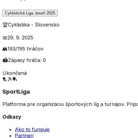
Cyklistická Liga Jeseň 2025
🏆
Cyklistika
-
Slovensko
📅
29. 9. 2025
👥
193
/
195
hráčov
🏟️
Zápasy hráča:
0
Ukončená
🏸
🎾
🏓
SportLiga
Platforma pre organizáciu športových líg a turnajov. Prip
Odkazy
Ako to funguje
Partneri