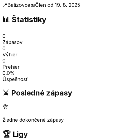
📍
Batizovce
📅
Člen od
19. 8. 2025
📊 Štatistiky
0
Zápasov
0
Výhier
0
Prehier
0.0
%
Úspešnosť
⚔️ Posledné zápasy
🏆
Žiadne dokončené zápasy
🏆 Ligy