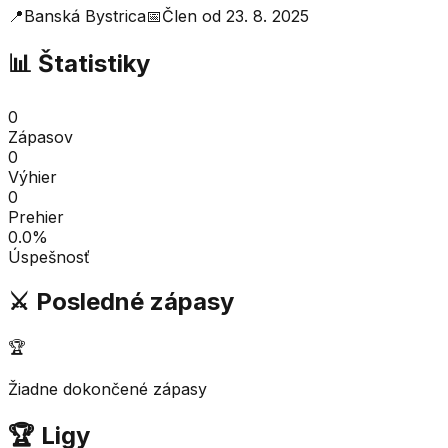
📍
Banská Bystrica
📅
Člen od
23. 8. 2025
📊 Štatistiky
0
Zápasov
0
Výhier
0
Prehier
0.0
%
Úspešnosť
⚔️ Posledné zápasy
🏆
Žiadne dokončené zápasy
🏆 Ligy