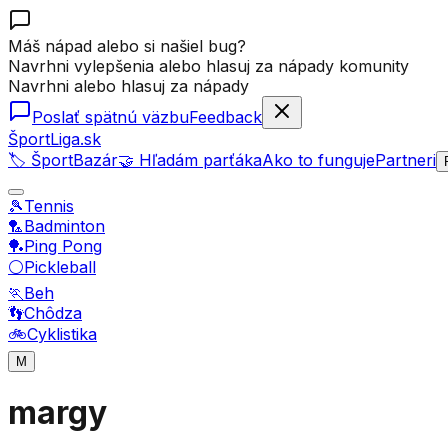
Máš nápad alebo si našiel bug?
Navrhni vylepšenia alebo hlasuj za nápady komunity
Navrhni alebo hlasuj za nápady
Poslať spätnú väzbu
Feedback
ŠportLiga.sk
🏷️ ŠportBazár
🤝 Hľadám parťáka
Ako to funguje
Partneri
🎾
Tennis
🏸
Badminton
🏓
Ping Pong
⚪
Pickleball
🏃
Beh
👣
Chôdza
🚲
Cyklistika
M
margy