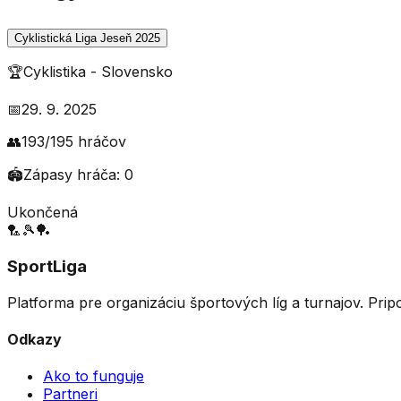
Cyklistická Liga Jeseň 2025
🏆
Cyklistika
-
Slovensko
📅
29. 9. 2025
👥
193
/
195
hráčov
🏟️
Zápasy hráča:
0
Ukončená
🏸
🎾
🏓
SportLiga
Platforma pre organizáciu športových líg a turnajov. Prip
Odkazy
Ako to funguje
Partneri