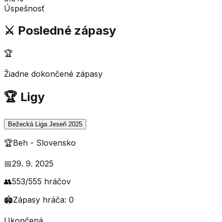
Úspešnosť
⚔️ Posledné zápasy
🏆
Žiadne dokončené zápasy
🏆 Ligy
Bežecká Liga Jeseň 2025
🏆
Beh
-
Slovensko
📅
29. 9. 2025
👥
553
/
555
hráčov
🏟️
Zápasy hráča:
0
Ukončená