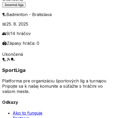
Jesenná liga
🏸
Badminton
-
Bratislava
📅
25. 8. 2025
👥
9
/
14
hráčov
🏟️
Zápasy hráča:
0
Ukončená
🏸
🎾
🏓
SportLiga
Platforma pre organizáciu športových líg a turnajov.
Pripojte sa k našej komunite a súťažte s hráčmi vo
vašom meste.
Odkazy
Ako to funguje