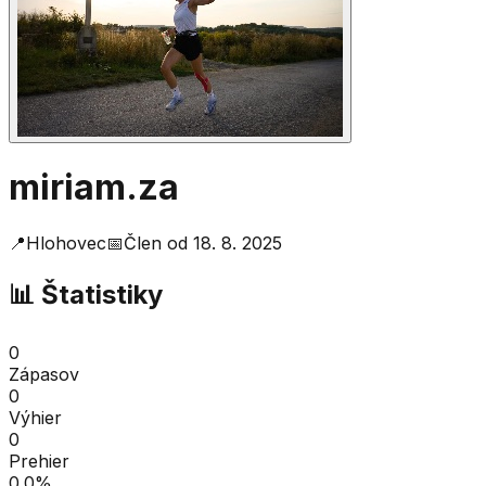
miriam.za
📍
Hlohovec
📅
Člen od
18. 8. 2025
📊 Štatistiky
0
Zápasov
0
Výhier
0
Prehier
0.0
%