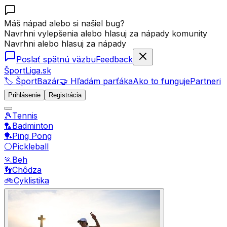
Máš nápad alebo si našiel bug?
Navrhni vylepšenia alebo hlasuj za nápady komunity
Navrhni alebo hlasuj za nápady
Poslať spätnú väzbu
Feedback
ŠportLiga.sk
🏷️ ŠportBazár
🤝 Hľadám parťáka
Ako to funguje
Partneri
Prihlásenie
Registrácia
🎾
Tennis
🏸
Badminton
🏓
Ping Pong
⚪
Pickleball
🏃
Beh
👣
Chôdza
🚲
Cyklistika