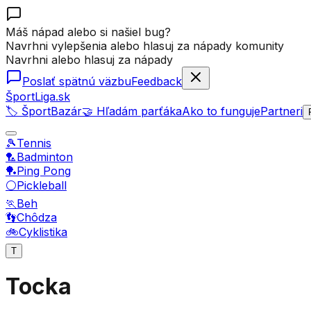
Máš nápad alebo si našiel bug?
Navrhni vylepšenia alebo hlasuj za nápady komunity
Navrhni alebo hlasuj za nápady
Poslať spätnú väzbu
Feedback
ŠportLiga.sk
🏷️ ŠportBazár
🤝 Hľadám parťáka
Ako to funguje
Partneri
🎾
Tennis
🏸
Badminton
🏓
Ping Pong
⚪
Pickleball
🏃
Beh
👣
Chôdza
🚲
Cyklistika
T
Tocka