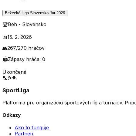
Bežecká Liga Slovensko Jar 2026
🏆
Beh
-
Slovensko
📅
15. 2. 2026
👥
267
/
270
hráčov
🏟️
Zápasy hráča:
0
Ukončená
🏸
🎾
🏓
SportLiga
Platforma pre organizáciu športových líg a turnajov. Prip
Odkazy
Ako to funguje
Partneri