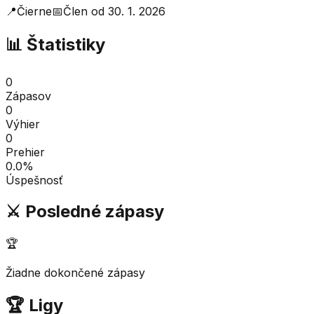
📍
Čierne
📅
Člen od
30. 1. 2026
📊 Štatistiky
0
Zápasov
0
Výhier
0
Prehier
0.0
%
Úspešnosť
⚔️ Posledné zápasy
🏆
Žiadne dokončené zápasy
🏆 Ligy