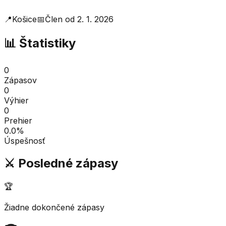
📍
Košice
📅
Člen od
2. 1. 2026
📊 Štatistiky
0
Zápasov
0
Výhier
0
Prehier
0.0
%
Úspešnosť
⚔️ Posledné zápasy
🏆
Žiadne dokončené zápasy