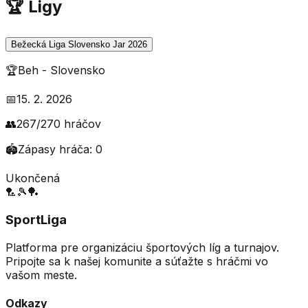
🏆 Ligy
Bežecká Liga Slovensko Jar 2026
🏆
Beh
-
Slovensko
📅
15. 2. 2026
👥
267
/
270
hráčov
🏟️
Zápasy hráča:
0
Ukončená
🏸
🎾
🏓
SportLiga
Platforma pre organizáciu športových líg a turnajov.
Pripojte sa k našej komunite a súťažte s hráčmi vo
vašom meste.
Odkazy