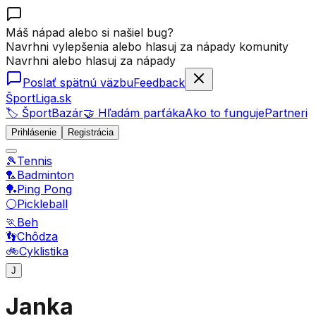
Máš nápad alebo si našiel bug?
Navrhni vylepšenia alebo hlasuj za nápady komunity
Navrhni alebo hlasuj za nápady
Poslať spätnú väzbu
Feedback
ŠportLiga.sk
🏷️ ŠportBazár
🤝 Hľadám parťáka
Ako to funguje
Partneri
Prihlásenie
Registrácia
🎾
Tennis
🏸
Badminton
🏓
Ping Pong
⚪
Pickleball
🏃
Beh
👣
Chôdza
🚲
Cyklistika
J
Janka